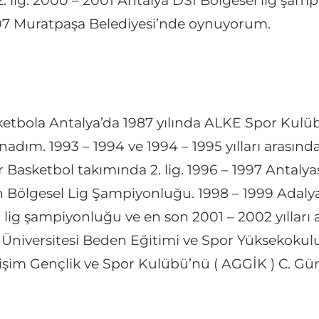
lig. 2000 – 2001 Antalya DSİ Bölgesel lig şampi
2007 Muratpaşa Belediyesi’nde oynuyorum.
bola Antalya’da 1987 yılında ALKE Spor Kulübüy
ynadım. 1993 – 1994 ve 1994 – 1995 yılları arası
r Basketbol takımında 2. lig. 1996 – 1997 Antalya
ölgesel Lig Şampiyonluğu. 1998 – 1999 Adalyas
 lig şampiyonluğu ve en son 2001 – 2002 yılları 
z Üniversitesi Beden Eğitimi ve Spor Yükseko
lişim Gençlik ve Spor Kulübü’nü ( AGGİK ) C. Gü