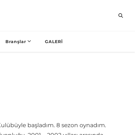
 Kulübü
Basketbol Okul
Branşlar
GALERİ
Kulübüyle başladım. 8 sezon oynadım.